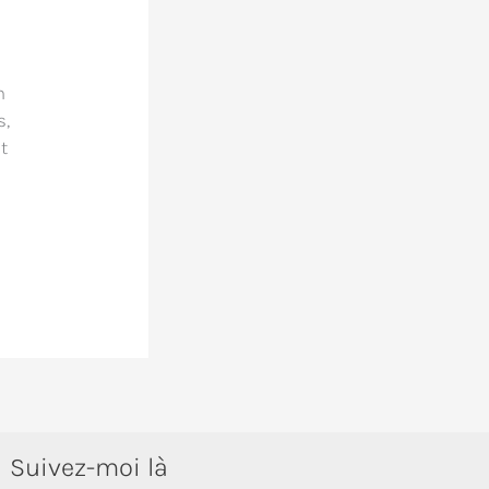
n
s,
t
Suivez-moi là