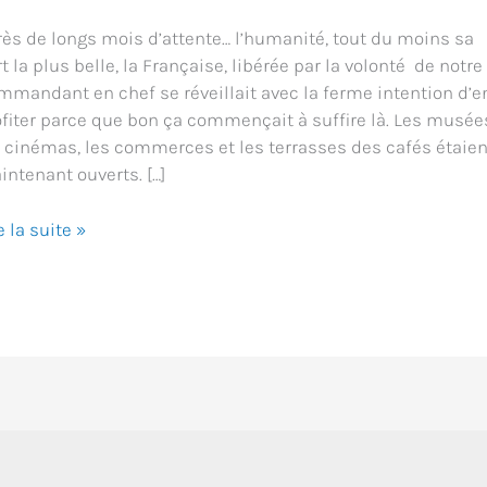
rès de longs mois d’attente… l’humanité, tout du moins sa
t la plus belle, la Française, libérée par la volonté de notre
mmandant en chef se réveillait avec la ferme intention d’e
ofiter parce que bon ça commençait à suffire là. Les musée
s cinémas, les commerces et les terrasses des cafés étaien
intenant ouverts. […]
e
e la suite »
or
scoteca