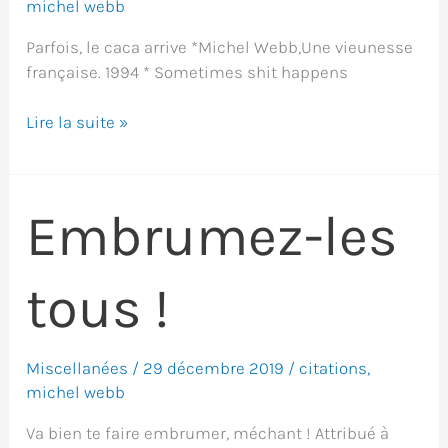
michel webb
Parfois, le caca arrive *Michel Webb,Une vieunesse
française. 1994 * Sometimes shit happens
Sometimes
Lire la suite »
shit
happens
Embrumez-les
tous !
Miscellanées
/
29 décembre 2019
/
citations
,
michel webb
Va bien te faire embrumer, méchant ! Attribué à