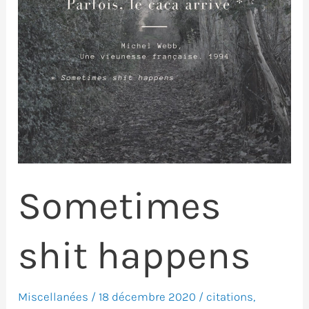
Sometimes
shit happens
Miscellanées
/
18 décembre 2020
/
citations
,