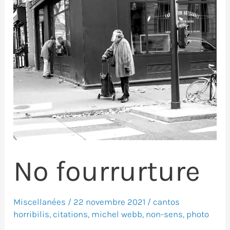
No fourrurture
Miscellanées
/
22 novembre 2021
/
cantos
horribilis
,
citations
,
michel webb
,
non-sens
,
photo