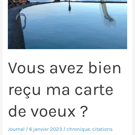
Vous avez bien
reçu ma carte
de voeux ?
Journal
/
6 janvier 2023
/
chronique
,
citations