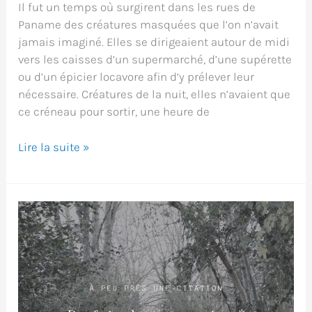
Il fut un temps où surgirent dans les rues de
Paname des créatures masquées que l’on n’avait
jamais imaginé. Elles se dirigeaient autour de midi
vers les caisses d’un supermarché, d’une supérette
ou d’un épicier locavore afin d’y prélever leur
nécessaire. Créatures de la nuit, elles n’avaient que
ce créneau pour sortir, une heure de
No
Lire la suite »
fourrurture