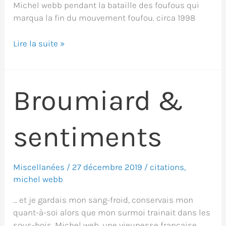
Michel webb pendant la bataille des foufous qui
marqua la fin du mouvement foufou. circa 1998
Embrumez-
Lire la suite »
les
tous
!
Broumiard &
sentiments
Miscellanées
/
27 décembre 2019
/
citations
,
michel webb
… et je gardais mon sang-froid, conservais mon
quant-à-soi alors que mon surmoi trainait dans les
sous-bois. Michel web, une vieunesse française.