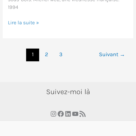
1994
Broumiard
Lire la suite »
&
sentiments
1
2
3
Suivant
→
Suivez-moi là
Instagram
Facebook
LinkedIn
YouTube
RSS Feed