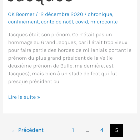
OK Boomer
/
12 décembre 2020
/
chronique
,
confinement
,
conte de noël
,
covid
,
microconte
Jacques était son prénom. Ce n’était pas un
hommage au Grand Jacques, car il était trop vieux
pour faire partie des hordes de millenials portant le
prénom du plus grand président de la Ve (le
deuxième prénom de Bulle, ma dernière, est
Jacques), mais bien à un stade de foot qui fut
presque président ou
L’étrange
Lire la suite »
Noël
de
Monsieur
Jacques
←
Précédent
1
…
4
5