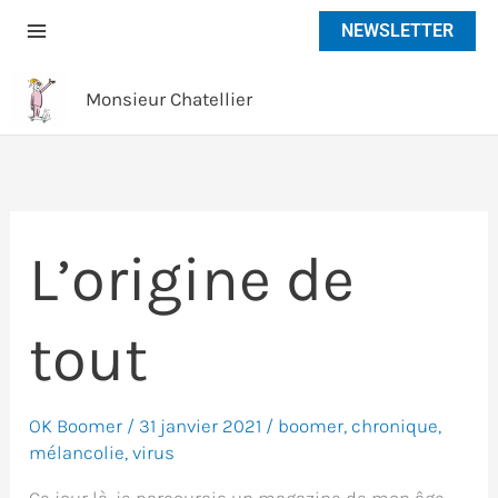
Aller
NEWSLETTER
au
contenu
Monsieur Chatellier
L’origine de
tout
OK Boomer
/
31 janvier 2021
/
boomer
,
chronique
,
mélancolie
,
virus
Ce jour là, je parcourais un magazine de mon âge –