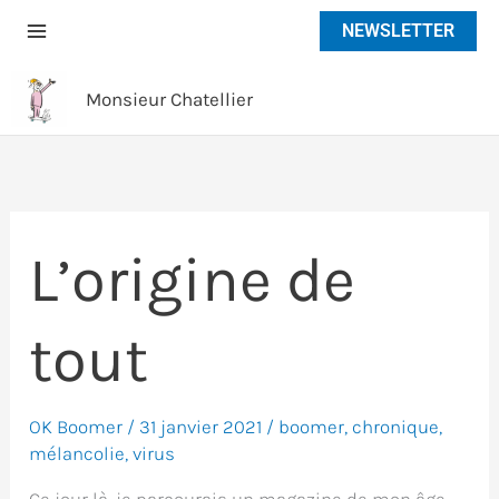
Aller
NEWSLETTER
au
contenu
Monsieur Chatellier
L’origine de
tout
OK Boomer
/
31 janvier 2021
/
boomer
,
chronique
,
mélancolie
,
virus
Ce jour là, je parcourais un magazine de mon âge –