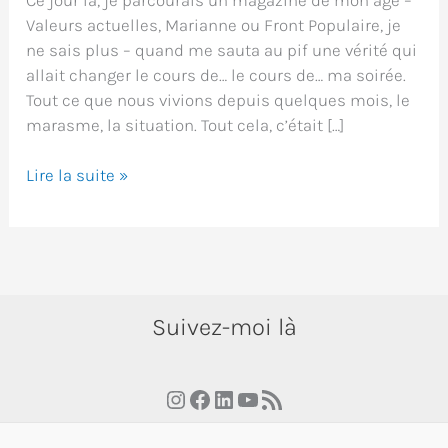
Valeurs actuelles, Marianne ou Front Populaire, je
ne sais plus – quand me sauta au pif une vérité qui
allait changer le cours de… le cours de… ma soirée.
Tout ce que nous vivions depuis quelques mois, le
marasme, la situation. Tout cela, c’était […]
L’origine
Lire la suite »
de
tout
Suivez-moi là
Instagram
Facebook
LinkedIn
YouTube
RSS Feed