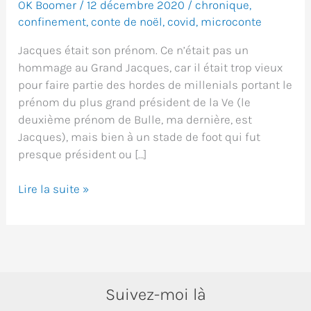
OK Boomer
/
12 décembre 2020
/
chronique
,
confinement
,
conte de noël
,
covid
,
microconte
Jacques était son prénom. Ce n’était pas un
hommage au Grand Jacques, car il était trop vieux
pour faire partie des hordes de millenials portant le
prénom du plus grand président de la Ve (le
deuxième prénom de Bulle, ma dernière, est
Jacques), mais bien à un stade de foot qui fut
presque président ou […]
L’étrange
Lire la suite »
Noël
de
Monsieur
Jacques
Suivez-moi là