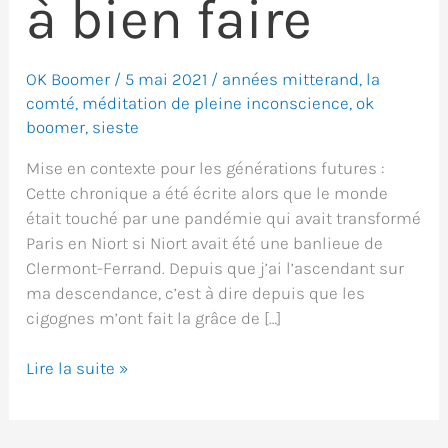
à bien faire
OK Boomer
/
5 mai 2021
/
années mitterand
,
la
comté
,
méditation de pleine inconscience
,
ok
boomer
,
sieste
Mise en contexte pour les générations futures :
Cette chronique a été écrite alors que le monde
était touché par une pandémie qui avait transformé
Paris en Niort si Niort avait été une banlieue de
Clermont-Ferrand. Depuis que j’ai l’ascendant sur
ma descendance, c’est à dire depuis que les
cigognes m’ont fait la grâce de […]
L’ennui
Lire la suite »
c’est
bien…
mais