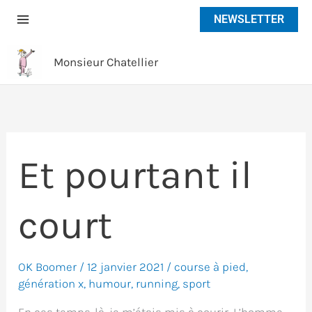
Aller
NEWSLETTER
au
contenu
Monsieur Chatellier
Et pourtant il
court
OK Boomer
/
12 janvier 2021
/
course à pied
,
génération x
,
humour
,
running
,
sport
En ces temps-là, je m’étais mis à courir. L’homme