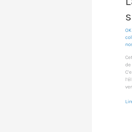
L
s
OK
co
no
Cet
de
C’
l’
ver
La
Lir
fin
du
mo
j’