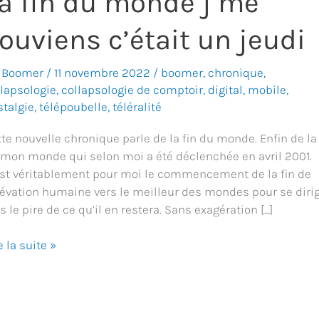
a fin du monde j’me
ouviens c’était un jeudi
 Boomer
/
11 novembre 2022
/
boomer
,
chronique
,
llapsologie
,
collapsologie de comptoir
,
digital
,
mobile
,
stalgie
,
télépoubelle
,
téléralité
te nouvelle chronique parle de la fin du monde. Enfin de la 
 mon monde qui selon moi a été déclenchée en avril 2001.
est véritablement pour moi le commencement de la fin de
élévation humaine vers le meilleur des mondes pour se diri
s le pire de ce qu’il en restera. Sans exagération […]
e la suite »
nde
me