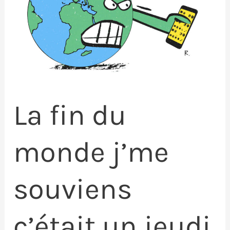
La fin du
monde j’me
souviens
c’était un jeudi