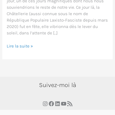
jour, un de ces jours magnifiques dont nous nous
souviendrions le reste de notre vie. Ce jour là, la
Châtellerie (aussi connue sous le nom de
République Populaire Laxisto-Fasciste depuis mars
2020) fut en fête, elle vibrionna dès le lever du
soleil, dans l’attente de […]
Le
Lire la suite »
jour
où
les
terrasses
rouvrirent
Suivez-moi là
Instagram
Facebook
LinkedIn
YouTube
RSS Feed