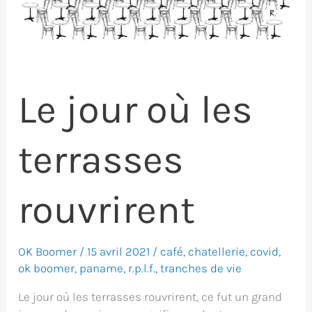
Le jour où les
terrasses
rouvrirent
OK Boomer
/
15 avril 2021
/
café
,
chatellerie
,
covid
,
ok boomer
,
paname
,
r.p.l.f.
,
tranches de vie
Le jour où les terrasses rouvrirent, ce fut un grand