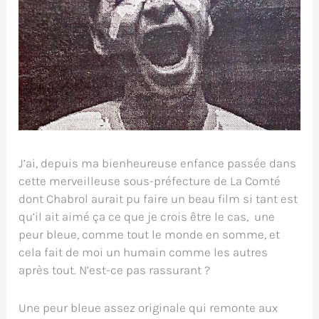
J’ai, depuis ma bienheureuse enfance passée dans
cette merveilleuse sous-préfecture de La Comté
dont Chabrol aurait pu faire un beau film si tant est
qu’il ait aimé ça ce que je crois être le cas, une
peur bleue, comme tout le monde en somme, et
cela fait de moi un humain comme les autres
après tout. N’est-ce pas rassurant ?
Une peur bleue assez originale qui remonte aux