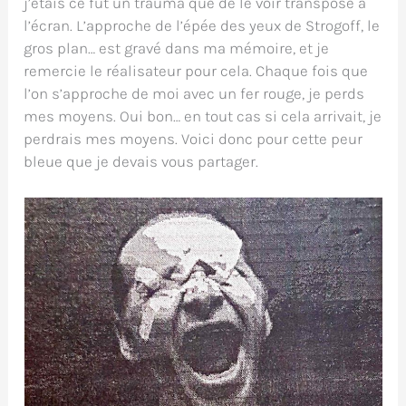
j’étais ce fut un trauma que de le voir transposé à
l’écran. L’approche de l’épée des yeux de Strogoff, le
gros plan… est gravé dans ma mémoire, et je
remercie le réalisateur pour cela. Chaque fois que
l’on s’approche de moi avec un fer rouge, je perds
mes moyens. Oui bon… en tout cas si cela arrivait, je
perdrais mes moyens. Voici donc pour cette peur
bleue que je devais vous partager.