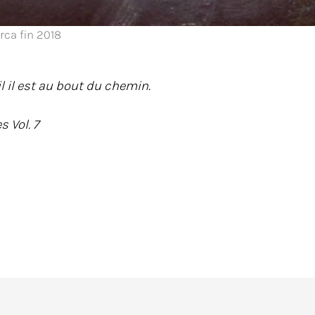
rca fin 2018
il il est au bout du chemin.
 Vol. 7