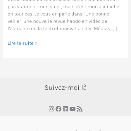
pas vraiment mon sujet, mais c’est mon accroche
en tout cas. Je vous en parle dans “Une bonne
veille”, une nouvelle revue hebdo en vidéo de
l’actualité de la tech et innovation des Médias, […]
Une
Lire la suite »
Bonne
Veille
–
Semaine
28
Suivez-moi là
avril
2025
Instagram
Facebook
LinkedIn
YouTube
RSS Feed