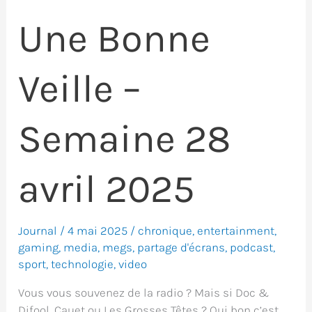
Une Bonne
Veille –
Semaine 28
avril 2025
Journal
/
4 mai 2025
/
chronique
,
entertainment
,
gaming
,
media
,
megs
,
partage d'écrans
,
podcast
,
sport
,
technologie
,
video
Vous vous souvenez de la radio ? Mais si Doc &
Difool, Cauet ou Les Grosses Têtes ? Oui bon c’est