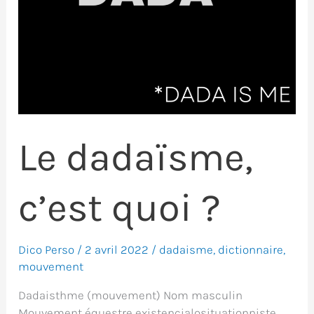
Le dadaïsme,
c’est quoi ?
Dico Perso
/
2 avril 2022
/
dadaisme
,
dictionnaire
,
mouvement
Dadaisthme (mouvement) Nom masculin
Mouvement équestre existencialosituationniste