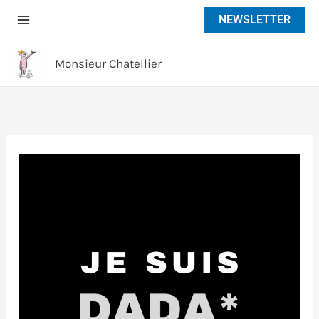
Aller
NEWSLETTER
au
contenu
Monsieur Chatellier