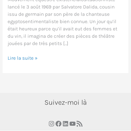
lancé le 3 août 1969 par Salvatore Dalida, cousin
issu de germain par son père de la chanteuse
egyptosentimentaliste bien connue. Un jour qu’il
était heureux parce qu’il avait eut des femmes et
du vin, il imagina de créer des pièces de théâtre
jouées par de très petits […]
Le
Lire la suite »
dadaïsme,
c’est
quoi
?
Suivez-moi là
Instagram
Facebook
LinkedIn
YouTube
RSS Feed