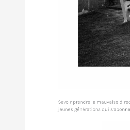
Savoir prendre la mauvaise direc
jeunes générations qui s’abonne