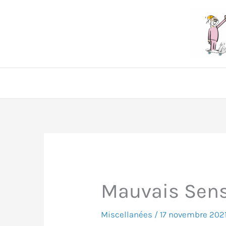
Aller
au
contenu
Mauvais Sen
Miscellanées
/
17 novembre 202