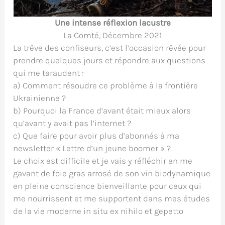
Une intense réflexion lacustre
La Comté, Décembre 2021
La trêve des confiseurs, c’est l’occasion rêvée pour
prendre quelques jours et répondre aux questions
qui me taraudent :
a) Comment résoudre ce problème à la frontière
Ukrainienne ?
b) Pourquoi la France d’avant était mieux alors
qu’avant y avait pas l’internet ?
c) Que faire pour avoir plus d’abonnés à ma
newsletter « Lettre d’un jeune boomer » ?
Le choix est difficile et je vais y réfléchir en me
gavant de foie gras arrosé de son vin biodynamique
en pleine conscience bienveillante pour ceux qui
me nourrissent et me supportent dans mes études
de la vie moderne in situ ex nihilo et gepetto