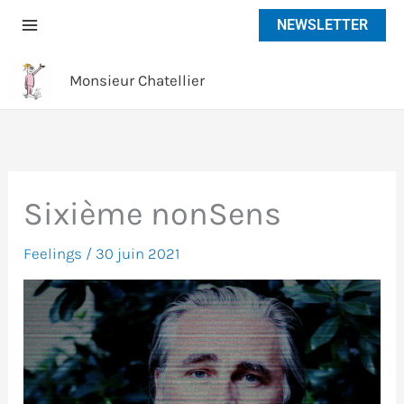
Aller
NEWSLETTER
au
contenu
Monsieur Chatellier
Sixième nonSens
Feelings
/
30 juin 2021