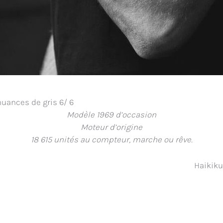
nuances de gris 6/ 6
Modèle 1969 d’occasion
Moteur d’origine
18 615 unités au compteur, marche ou rêve.
Haikiku