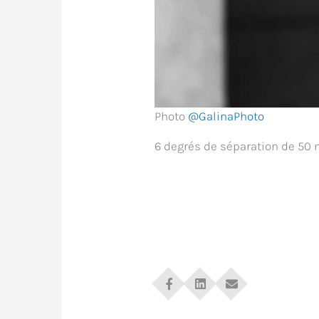
Photo
@GalinaPhoto
6 degrés de séparation de 50 